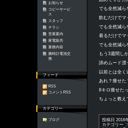
お知らせ
でも全然減ら
コピーサービ
ス
飲むだけでマ
スタッフ
でも全然減ら
チラシ
営業案内
着るだけでマ
家電販売
でも全然減ら
業務内容
もう3週間し
腕時計電池交
換
諦めムード漂
以前とは全く
フィード
あれ？痩せた
RSS
8キロ痩せた
コメントRSS
ちょっと教え
カテゴリー
投稿日 2016
ブログ
カテゴリー