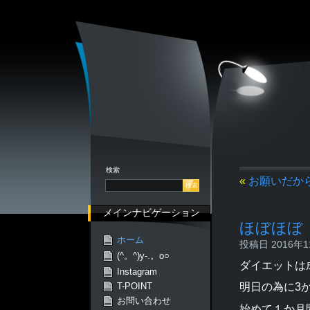
検索
«
お願いだか
メインナビゲーション
ほぼほぼ
ホーム
投稿日 2016年11
(^。^)y-.。o○
ダイエットは
Instagram
明日の為に3
T-POINT
お問い合わせ
始めて１か月