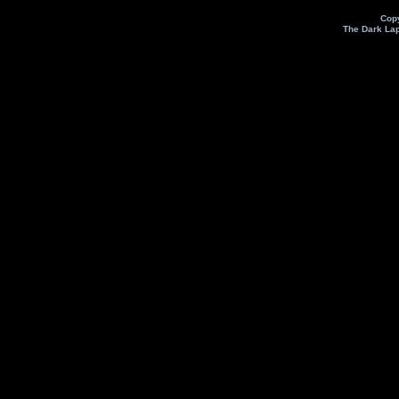
Cop
The Dark La