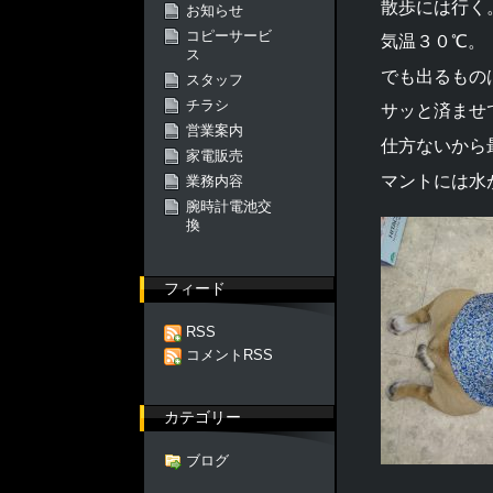
散歩には行く
お知らせ
コピーサービ
気温３０℃。
ス
でも出るもの
スタッフ
チラシ
サッと済ませ
営業案内
仕方ないから
家電販売
マントには水
業務内容
腕時計電池交
換
フィード
RSS
コメントRSS
カテゴリー
ブログ