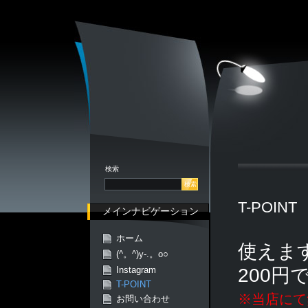
検索
T-POINT
メインナビゲーション
ホーム
使えま
(^。^)y-.。o○
200円
Instagram
T-POINT
※当店にて
お問い合わせ