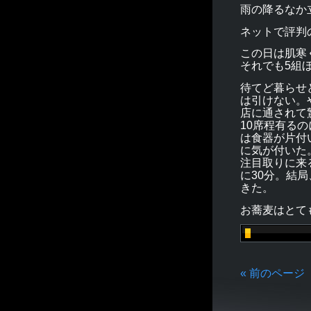
雨の降るなか
ネットで評判
この日は肌寒
それでも5組
待てど暮らせ
は引けない。
店に通されて
10席程有る
は食器が片付
に気が付いた
注目取りに来
に30分。結
きた。
お蕎麦はとて
« 前のページ