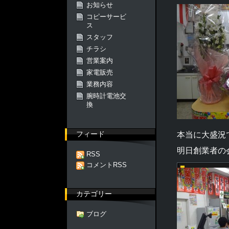
お知らせ
コピーサービ
ス
スタッフ
チラシ
営業案内
家電販売
業務内容
腕時計電池交
換
フィード
本当に大盛況
明日創業者の
RSS
コメントRSS
カテゴリー
ブログ