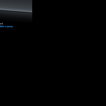
ed.
With Laptop
.