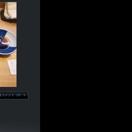
|
コメント（0） »