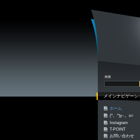
検索
メインナビゲーシ
ホーム
(^。^)y-.。o○
Instagram
T-POINT
お問い合わせ