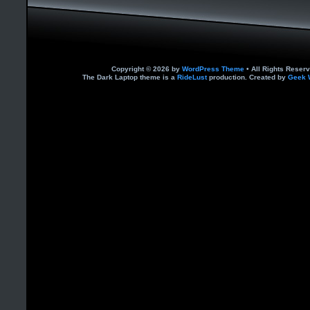
Copyright © 2026 by
WordPress Theme
• All Rights Reserv
The Dark Laptop theme is a
RideLust
production. Created by
Geek 