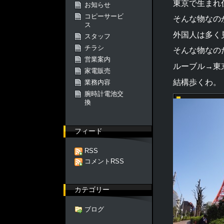
東京で生まれ
お知らせ
コピーサービ
そんな物なの
ス
外国人は多く
スタッフ
チラシ
そんな物なの
営業案内
ルーブル→東
家電販売
結構歩くわ。
業務内容
腕時計電池交
換
フィード
RSS
コメントRSS
カテゴリー
ブログ