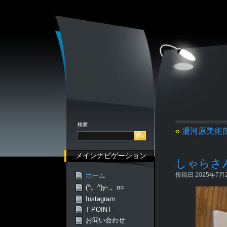
検索
«
湯河原美術
メインナビゲーション
しゃらさ
投稿日 2025年7月23
ホーム
(^。^)y-.。o○
Instagram
T-POINT
お問い合わせ