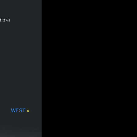
ません)
WEST
»