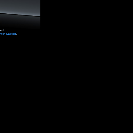
ed.
With Laptop
.