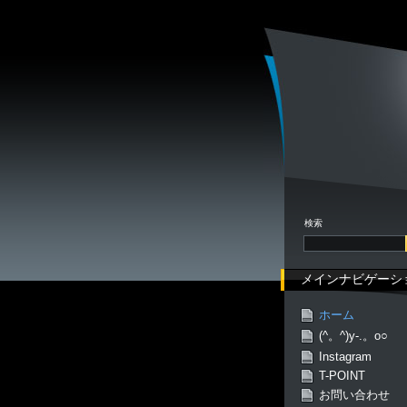
検索
メインナビゲーシ
ホーム
(^。^)y-.。o○
Instagram
T-POINT
お問い合わせ