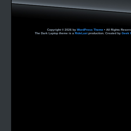
Copyright © 2026 by
WordPress Theme
• All Rights Reserv
The Dark Laptop theme is a
RideLust
production. Created by
Geek 