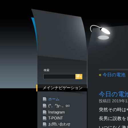
検索
«
今日の電池
メインナビゲーション
今日の電
ホーム
投稿日 2019年12
(^。^)y-.。o○
突然その時は
Instagram
長男に説教を
T-POINT
お問い合わせ
いつになく激