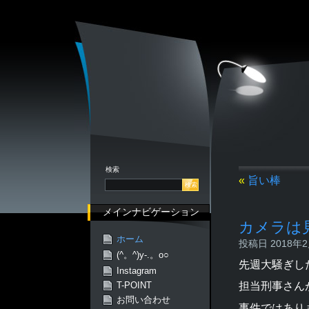
検索
«
旨い棒
メインナビゲーション
カメラは
ホーム
投稿日 2018年2月
(^。^)y-.。o○
先週大騒ぎし
Instagram
担当刑事さん
T-POINT
お問い合わせ
事件ではあり