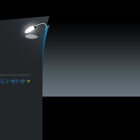
涼しいせいか
»