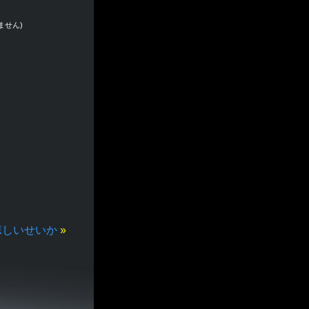
ません)
涼しいせいか
»