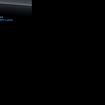
ed.
With Laptop
.