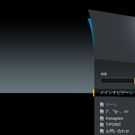
検索
メインナビゲーシ
ホーム
(^。^)y-.。o○
Instagram
T-POINT
お問い合わせ