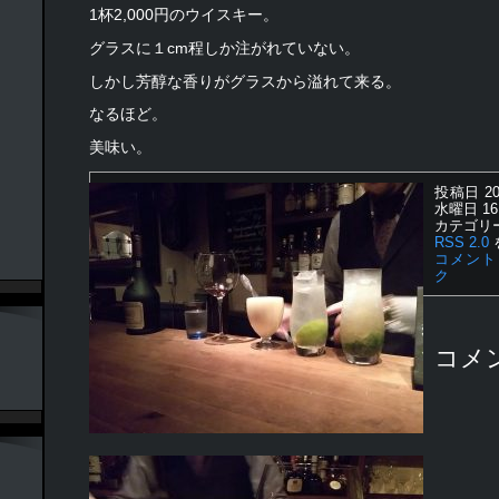
1杯2,000円のウイスキー。
グラスに１cm程しか注がれていない。
しかし芳醇な香りがグラスから溢れて来る。
なるほど。
美味い。
投稿日 20
水曜日 16
カテゴリ
RSS 2.0
コメント
ク
コメ