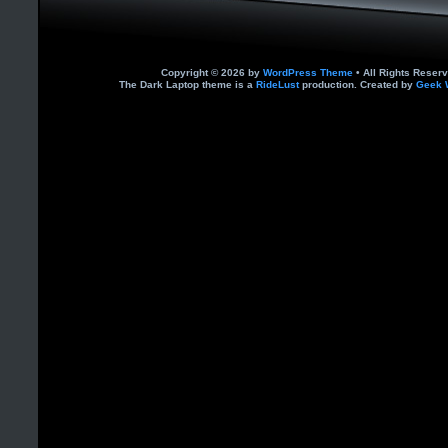
Copyright © 2026 by
WordPress Theme
• All Rights Reserv
The Dark Laptop theme is a
RideLust
production. Created by
Geek 