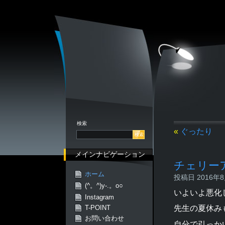
検索
«
ぐったり
メインナビゲーション
チェリー
ホーム
投稿日 2016年8月
(^。^)y-.。o○
いよいよ悪化
Instagram
先生の夏休み
T-POINT
お問い合わせ
自分で引っか