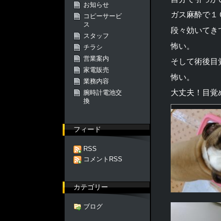
お知らせ
ガス麻酔で１
コピーサービ
ス
段々効いてき
スタッフ
怖い。
チラシ
営業案内
そして術後目
家電販売
怖い。
業務内容
大丈夫！目覚
腕時計電池交
換
フィード
RSS
コメントRSS
カテゴリー
ブログ