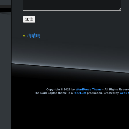
«
晴晴晴
Copyright © 2026 by
WordPress Theme
• All Rights Reserv
The Dark Laptop theme is a
RideLust
production. Created by
Geek 