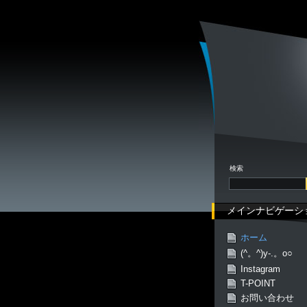
検索
メインナビゲーシ
ホーム
(^。^)y-.。o○
Instagram
T-POINT
お問い合わせ