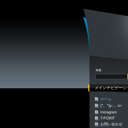
検索
メインナビゲーシ
ホーム
(^。^)y-.。o○
Instagram
T-POINT
お問い合わせ