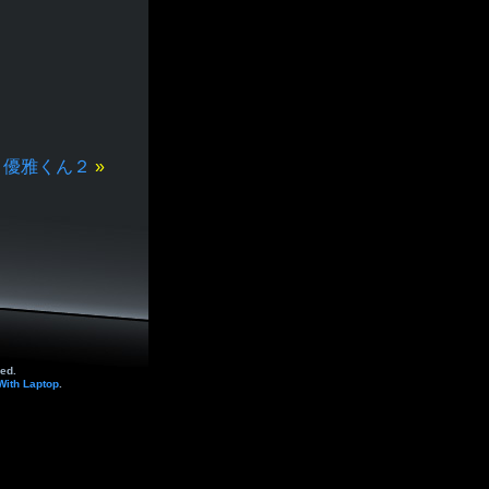
優雅くん２
»
ed.
With Laptop
.