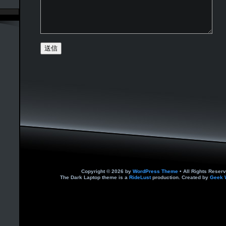
Copyright © 2026 by
WordPress Theme
• All Rights Reserv
The Dark Laptop theme is a
RideLust
production. Created by
Geek 