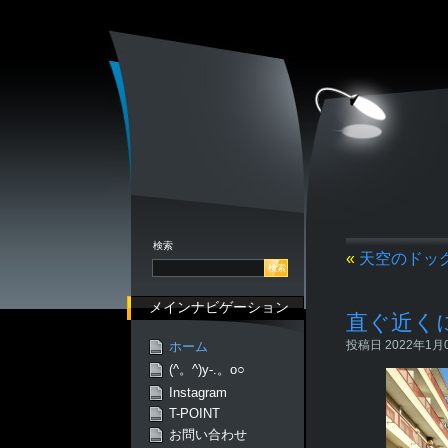
検索
«
天空のドッ
メインナビゲーション
直ぐ近く
投稿日 2022年1月07
ホーム
(^。^)y-.。o○
Instagram
T-POINT
お問い合わせ